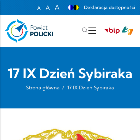
Przejdź do treści
A
A
Deklaracja dostępności
A
Set font size to 100%
Set font size to 125%
Set font size to 150%
17 IX Dzień Sybiraka
Strona główna
/
17 IX Dzień Sybiraka