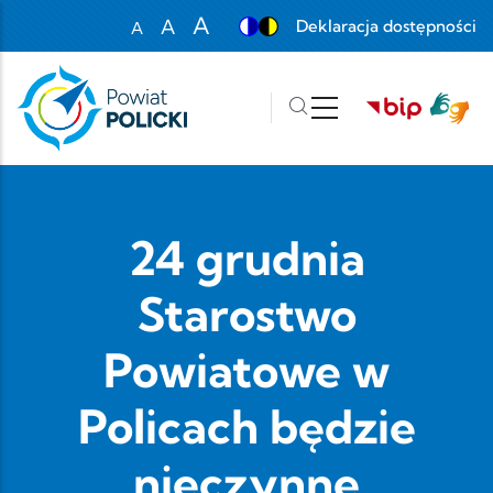
Przejdź do treści
A
A
Deklaracja dostępności
A
Set font size to 100%
Set font size to 125%
Set font size to 150%
24 grudnia
Starostwo
Powiatowe w
Policach będzie
nieczynne