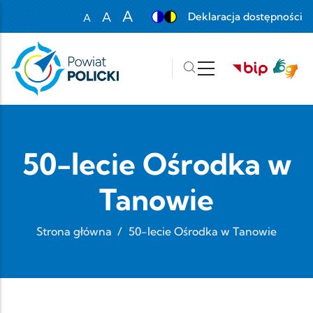
Przejdź do treści
A
A
Deklaracja dostępności
A
Set font size to 100%
Set font size to 125%
Set font size to 150%
50-lecie Ośrodka w
Tanowie
Strona główna
/
50-lecie Ośrodka w Tanowie