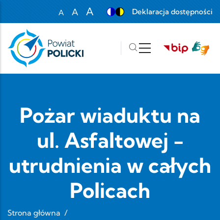
Przejdź do treści
A
A
Deklaracja dostępności
A
Set font size to 100%
Set font size to 125%
Set font size to 150%
Pożar wiaduktu na
ul. Asfaltowej -
utrudnienia w całych
Policach
Strona główna
/