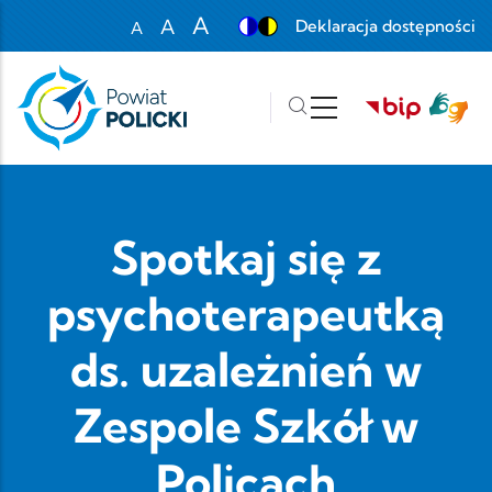
Przejdź do treści
A
A
Deklaracja dostępności
A
Set font size to 100%
Set font size to 125%
Set font size to 150%
Spotkaj się z
psychoterapeutką
ds. uzależnień w
Zespole Szkół w
Policach