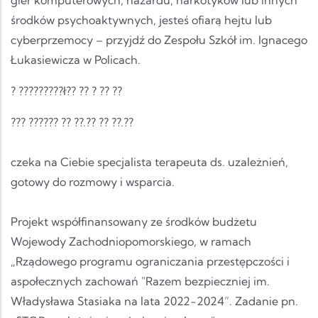
gier komputerowych, hazardu, narkotyków lub innych
środków psychoaktywnych, jesteś ofiarą hejtu lub
cyberprzemocy – przyjdź do Zespołu Szkół im. Ignacego
Łukasiewicza w Policach.
? ?????????ł?? ?? ? ?? ??
??? ?????? ?? ??.?? ?? ??.??
czeka na Ciebie specjalista terapeuta ds. uzależnień,
gotowy do rozmowy i wsparcia.
Projekt współfinansowany ze środków budżetu
Wojewody Zachodniopomorskiego, w ramach
„Rządowego programu ograniczania przestępczości i
aspołecznych zachowań "Razem bezpieczniej im.
Władysława Stasiaka na lata 2022-2024”. Zadanie pn.