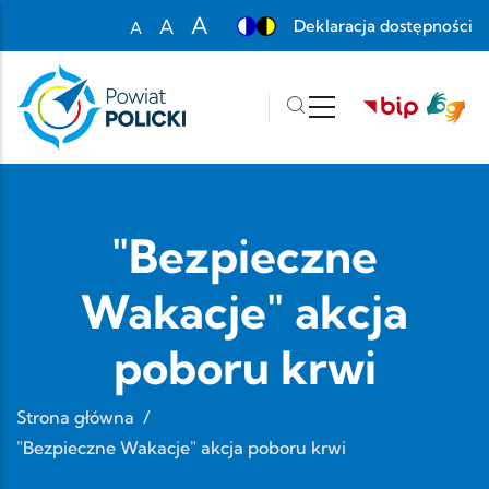
Przejdź do treści
A
A
Deklaracja dostępności
A
Set font size to 100%
Set font size to 125%
Set font size to 150%
"Bezpieczne
Wakacje" akcja
poboru krwi
Strona główna
/
"Bezpieczne Wakacje" akcja poboru krwi