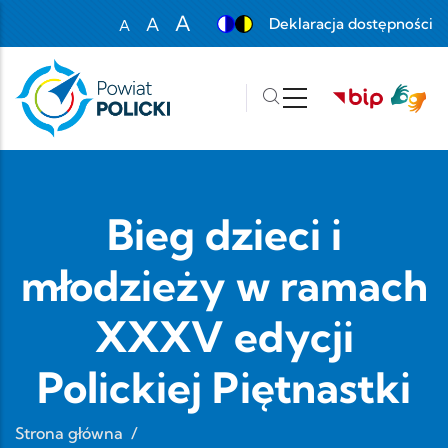
Przejdź do treści
A
A
Deklaracja dostępności
A
Set font size to 100%
Set font size to 125%
Set font size to 150%
Bieg dzieci i
młodzieży w ramach
XXXV edycji
Polickiej Piętnastki
Strona główna
/