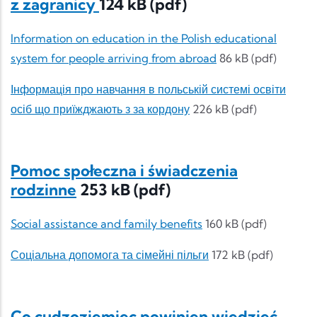
z zagranicy
124 kB (pdf)
Information on education in the Polish educational
system for people arriving from abroad
86 kB (pdf)
Інформація про навчання в польській системі освіти
осіб що приїжджають з за кордону
226 kB (pdf)
Pomoc społeczna i świadczenia
rodzinne
253 kB (pdf)
Social assistance and family benefits
160 kB (pdf)
Соціальна допомога та сімейні пільги
172 kB (pdf)
Co cudzoziemiec powinien wiedzieć