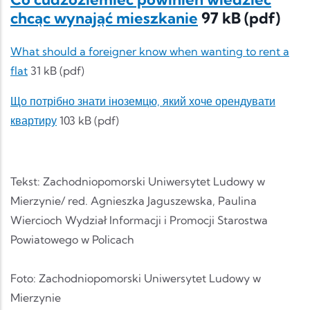
chcąc wynająć mieszkanie
97 kB (pdf)
What should a foreigner know when wanting to rent a
flat
31 kB (pdf)
Що потрібно знати іноземцю, який хоче орендувати
квартиру
103 kB (pdf)
Tekst: Zachodniopomorski Uniwersytet Ludowy w
Mierzynie/ red. Agnieszka Jaguszewska, Paulina
Wiercioch Wydział Informacji i Promocji Starostwa
Powiatowego w Policach
Foto: Zachodniopomorski Uniwersytet Ludowy w
Mierzynie