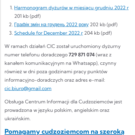
Harmonogram dyżurów w miesiącu grudniu 2022 r
201 kb (pdf)
Графік змін на грудень 2022 року
202 kb (pdf)
Schedule for December 2022 r
204 kb (pdf)
W ramach działań CIC został uruchomiony dyżurny
numer telefonu doradczego
729 871 074
(wraz z
kanałem komunikacyjnym na Whatsapp), czynny
również w dni poza godzinami pracy punktów
informacyjno-doradczych oraz adres e-mail:
cic.biuro@gmail.com
Obsługa Centrum Informacji dla Cudzoziemców jest
prowadzona w języku polskim, angielskim oraz
ukraińskim.
Pomagamy cudzoziemcom na szeroką