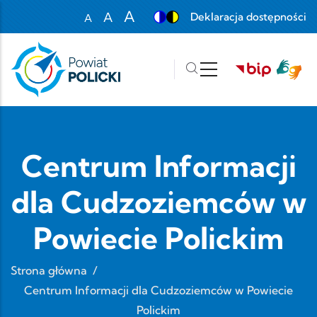
Przejdź do treści
A
A
Deklaracja dostępności
A
Set font size to 100%
Set font size to 125%
Set font size to 150%
Centrum Informacji
dla Cudzoziemców w
Powiecie Polickim
Strona główna
/
Centrum Informacji dla Cudzoziemców w Powiecie
Polickim