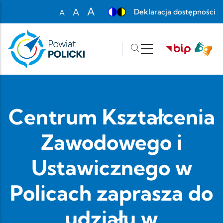
Przejdź do treści
A
A
Deklaracja dostępności
A
Set font size to 100%
Set font size to 125%
Set font size to 150%
Centrum Kształcenia
Zawodowego i
Ustawicznego w
Policach zaprasza do
udziału w