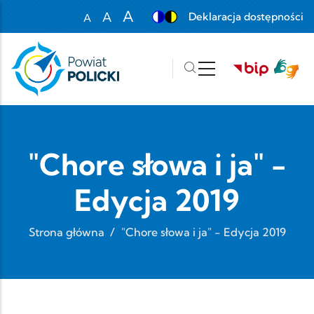
Przejdź do treści
A
A
Deklaracja dostępności
A
Set font size to 100%
Set font size to 125%
Set font size to 150%
"Chore słowa i ja" -
Edycja 2019
Strona główna
/
"Chore słowa i ja" - Edycja 2019