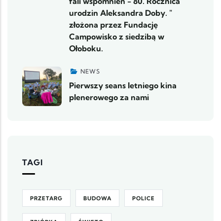
fali wspomnień - 80. Rocznica
urodzin Aleksandra Doby. "
złożona przez Fundację
Campowisko z siedzibą w
Ołoboku.
NEWS
Pierwszy seans letniego kina
plenerowego za nami
TAGI
PRZETARG
BUDOWA
POLICE