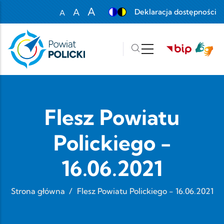
Przejdź do treści
A
A
Deklaracja dostępności
A
Set font size to 100%
Set font size to 125%
Set font size to 150%
Flesz Powiatu
Polickiego -
16.06.2021
Strona główna
/
Flesz Powiatu Polickiego - 16.06.2021