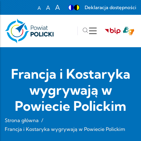
Przejdź do treści
A
A
Deklaracja dostępności
A
Set font size to 100%
Set font size to 125%
Set font size to 150%
Francja i Kostaryka
wygrywają w
Powiecie Polickim
Strona główna
/
Francja i Kostaryka wygrywają w Powiecie Polickim