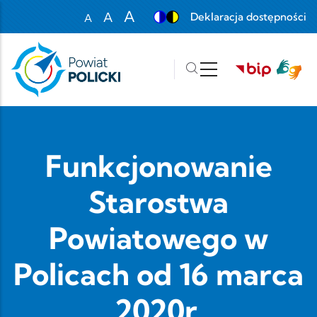
Przejdź do treści
A
A
Deklaracja dostępności
A
Set font size to 100%
Set font size to 125%
Set font size to 150%
Funkcjonowanie
Starostwa
Powiatowego w
Policach od 16 marca
2020r.