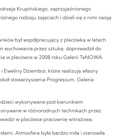
ndrzeja Krupińskiego, zaprzyjaźnionego
nego rodzaju zajęciach i dzieli się z nimi swoją
anków był współpracujący z placówką w latach
am wychowania przez sztukę, doprowadził do
arcia w placówce w 2008 roku Galerii TaNOWA.
i Eweliny Dziembor, które realizują własny
kół stowarzyszenia Progressum, Galeria
e dzieci wykonywane pod kierunkiem
ykonywane w różnorodnych technikach przez
owadzi w placówce pracownię witrażową.
ami. Atmosfera była bardzo miła i stanowiła