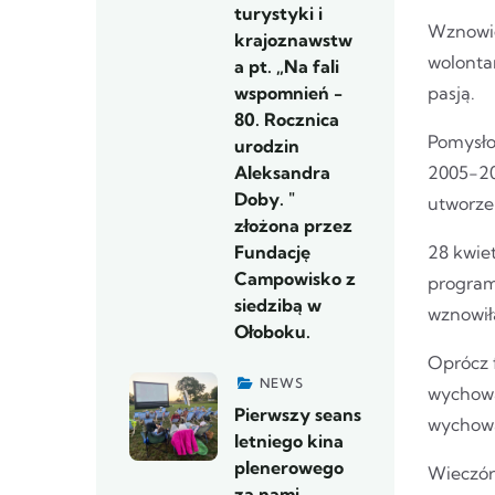
turystyki i
Wznowie
krajoznawstw
wolontar
a pt. „Na fali
wspomnień -
pasją.
80. Rocznica
Pomysło
urodzin
Aleksandra
2005-20
Doby. "
utworzen
złożona przez
Fundację
28 kwiet
Campowisko z
program
siedzibą w
wznowiła
Ołoboku.
Oprócz 
NEWS
wychowa
Pierwszy seans
wychowa
letniego kina
plenerowego
Wieczór
za nami