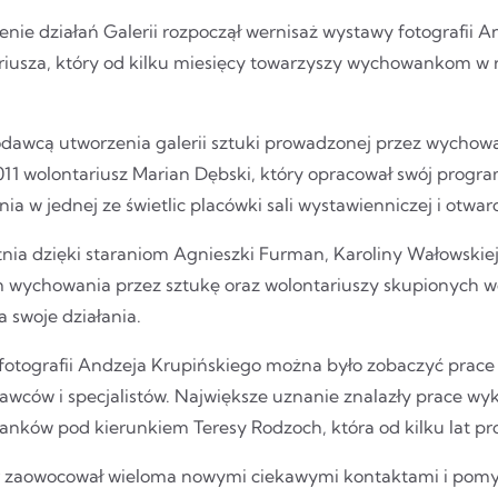
nie działań Galerii rozpoczął wernisaż wystawy fotografii A
iusza, który od kilku miesięcy towarzyszy wychowankom w róż
dawcą utworzenia galerii sztuki prowadzonej przez wychow
11 wolontariusz Marian Dębski, który opracował swój progr
ia w jednej ze świetlic placówki sali wystawienniczej i otw
nia dzięki staraniom Agnieszki Furman, Karoliny Wałowskiej 
 wychowania przez sztukę oraz wolontariuszy skupionych wo
 swoje działania.
fotografii Andzeja Krupińskiego można było zobaczyć prac
wców i specjalistów. Największe uznanie znalazły prace w
nków pod kierunkiem Teresy Rodzoch, która od kilku lat pr
 zaowocował wieloma nowymi ciekawymi kontaktami i pomysł