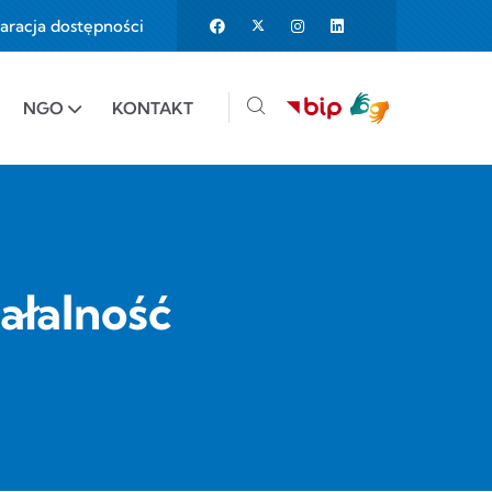
aracja dostępności
25%
e to 150%
NGO
KONTAKT
ałalność