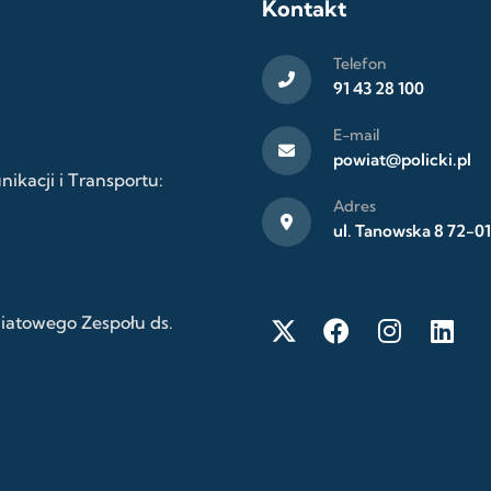
Kontakt
Telefon
91 43 28 100
E-mail
powiat@policki.pl
kacji i Transportu:
Adres
ul. Tanowska 8 72-01
wiatowego Zespołu ds.