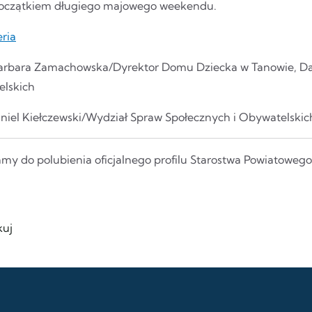
oczątkiem długiego majowego weekendu.
eria
Barbara Zamachowska/Dyrektor Domu Dziecka w Tanowie, Dan
lskich
aniel Kiełczewski/Wydział Spraw Społecznych i Obywatelskic
my do polubienia oficjalnego profilu Starostwa Powiatoweg
uj