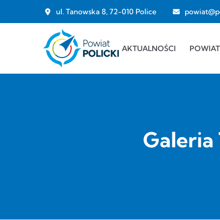
Przejdź do treści
ul. Tanowska 8, 72-010 Police
powiat@pol
Main navigation
AKTUALNOŚCI
POWIAT
Galeria