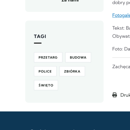
dobry p
Fotogal
Tekst: 
Obywate
TAGI
Foto: D
PRZETARG
BUDOWA
Zachęca
POLICE
ZBIÓRKA
ŚWIĘTO
Druk