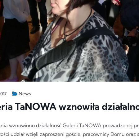
News
2017
eria TaNOWA wznowiła działaln
tnia wznowiono działalność Galerii TaNOWA prowadzonej 
tości udział wzięli zaproszeni goście, pracownicy Domu ora