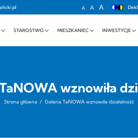
A
A
icki.pl
Dekl
A
Set font size to 100%
Set font size to 1
Set font siz
STAROSTWO
MIESZKANIEC
INWESTYCJE
 TaNOWA wznowiła dzi
Strona główna
/
Galeria TaNOWA wznowiła działalność