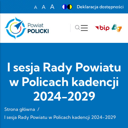
Przejdź do treści
A
A
Deklaracja dostępności
A
Set font size to 100%
Set font size to 125%
Set font size to 150%
I sesja Rady Powiatu
w Policach kadencji
2024-2029
Strona główna
/
I sesja Rady Powiatu w Policach kadencji 2024-2029