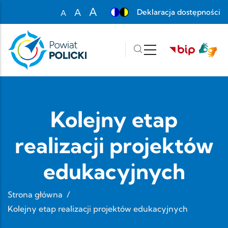
Przejdź do treści
A
A
Deklaracja dostępności
A
Set font size to 100%
Set font size to 125%
Set font size to 150%
Kolejny etap
realizacji projektów
edukacyjnych
Strona główna
/
Kolejny etap realizacji projektów edukacyjnych