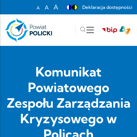
Przejdź do treści
A
A
Deklaracja dostępności
A
Set font size to 100%
Set font size to 125%
Set font size to 150%
Komunikat
Powiatowego
Zespołu Zarządzania
Kryzysowego w
Policach