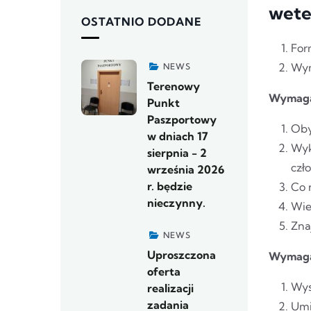
wete
OSTATNIO DODANE
For
Wym
NEWS
Terenowy
Wymaga
Punkt
Paszportowy
Oby
w dniach 17
Wyk
sierpnia - 2
czł
września 2026
r. będzie
Co 
nieczynny.
Wie
Zna
NEWS
Uproszczona
Wymaga
oferta
Wys
realizacji
zadania
Umi