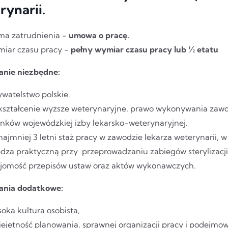
rynarii.
ma zatrudnienia -
umowa o pracę.
iar czasu pracy -
pełny wymiar czasu pracy lub ½ etatu
nie niezbędne:
watelstwo polskie.
ształcenie wyższe weterynaryjne, prawo wykonywania zawodu
onków wojewódzkiej izby lekarsko-weterynaryjnej.
najmniej 3 letni staż pracy w zawodzie lekarza weterynarii, w
dza praktyczną przy przeprowadzaniu zabiegów sterylizacji i
jomość przepisów ustaw oraz aktów wykonawczych.
nia dodatkowe:
oka kultura osobista,
ejętność planowania, sprawnej organizacji pracy i podejmow