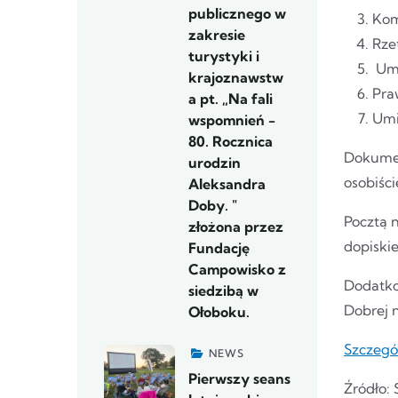
publicznego w
Kom
zakresie
Rze
turystyki i
Umi
krajoznawstw
Pra
a pt. „Na fali
Umi
wspomnień -
80. Rocznica
Dokumen
urodzin
osobiści
Aleksandra
Doby. "
Pocztą 
złożona przez
dopiski
Fundację
Campowisko z
Dodatko
siedzibą w
Dobrej 
Ołoboku.
Szczegó
NEWS
Pierwszy seans
Źródło: