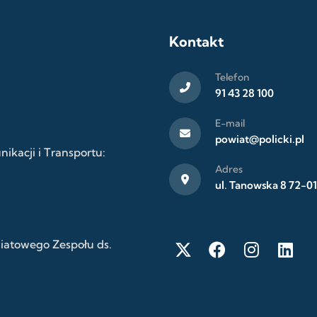
Kontakt
Telefon
91 43 28 100
E-mail
powiat@policki.pl
kacji i Transportu:
Adres
ul. Tanowska 8 72-01
wiatowego Zespołu ds.