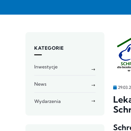
KATEGORIE
Inwestycje
News
29.03.
Leka
Wydarzenia
Sch
Schr