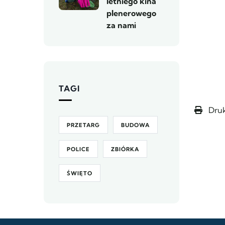
letniego kina
plenerowego
za nami
TAGI
Druk
PRZETARG
BUDOWA
POLICE
ZBIÓRKA
ŚWIĘTO