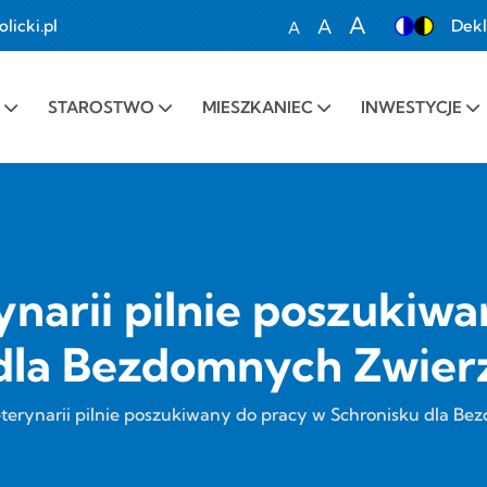
A
A
icki.pl
Dekl
A
Set font size to 100%
Set font size to 1
Set font siz
STAROSTWO
MIESZKANIEC
INWESTYCJE
narii pilnie poszukiw
dla Bezdomnych Zwier
terynarii pilnie poszukiwany do pracy w Schronisku dla B