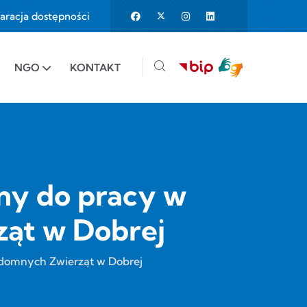
aracja dostępności
25%
e to 150%
NGO
KONTAKT
any do pracy w
ząt w Dobrej
ezdomnych Zwierząt w Dobrej