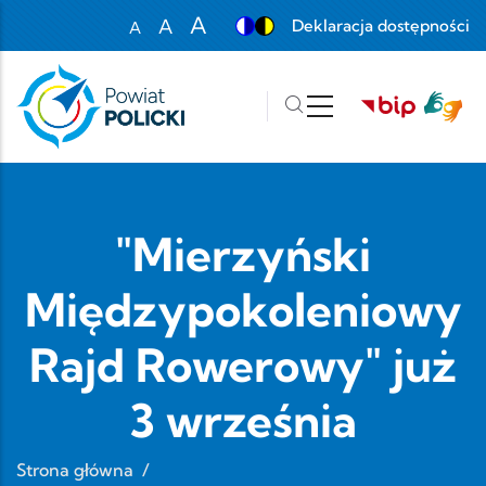
Przejdź do treści
A
A
Deklaracja dostępności
A
Set font size to 100%
Set font size to 125%
Set font size to 150%
"Mierzyński
Międzypokoleniowy
Rajd Rowerowy" już
3 września
Strona główna
/