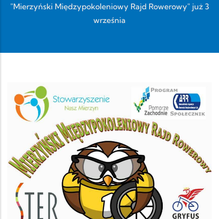
"Mierzyński Międzypokoleniowy Rajd Rowerowy" już 3
września