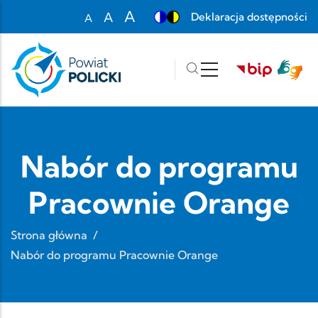
Przejdź do treści
A
A
Deklaracja dostępności
A
Set font size to 100%
Set font size to 125%
Set font size to 150%
Nabór do programu
Pracownie Orange
Strona główna
/
Nabór do programu Pracownie Orange