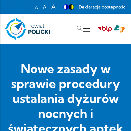
Przejdź do treści
A
A
Deklaracja dostępności
A
Set font size to 100%
Set font size to 125%
Set font size to 150%
Nowe zasady w
sprawie procedury
ustalania dyżurów
nocnych i
świątecznych aptek