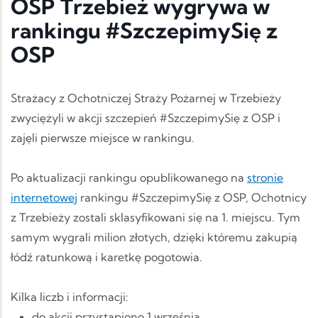
OSP Trzebież wygrywa w
rankingu #SzczepimySię z
OSP
Strażacy z Ochotniczej Straży Pożarnej w Trzebieży
zwyciężyli w akcji szczepień #SzczepimySię z OSP i
zajęli pierwsze miejsce w rankingu.
Po aktualizacji rankingu opublikowanego na
stronie
internetowej
rankingu #SzczepimySię z OSP, Ochotnicy
z Trzebieży zostali sklasyfikowani się na 1. miejscu. Tym
samym wygrali milion złotych, dzięki któremu zakupią
łódź ratunkową i karetkę pogotowia.
Kilka liczb i informacji:
do akcji przystąpiono 1 września,