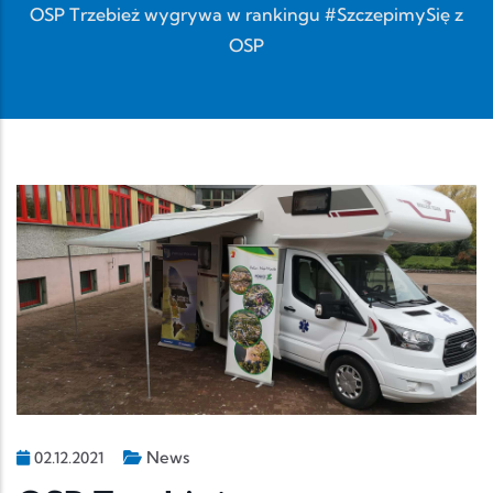
OSP Trzebież wygrywa w rankingu #SzczepimySię z
OSP
News
02.12.2021