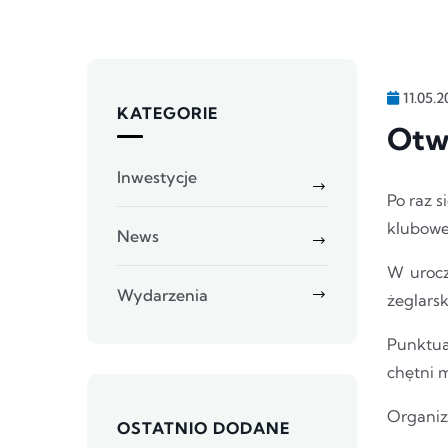
11.05.2
KATEGORIE
Otwa
Inwestycje
Po raz s
klubowe
News
W urocz
Wydarzenia
żeglarsk
Punktua
chętni m
Organiza
OSTATNIO DODANE