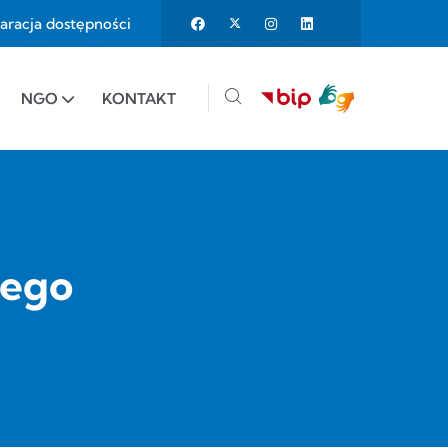
aracja dostępności
25%
e to 150%
NGO
KONTAKT
iego