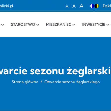
A
A
icki.pl
Dekl
A
Set font size to 100%
Set font size to 1
Set font siz
STAROSTWO
MIESZKANIEC
INWESTYCJE
arcie sezonu żeglarsk
Strona główna
/
Otwarcie sezonu żeglarskiego