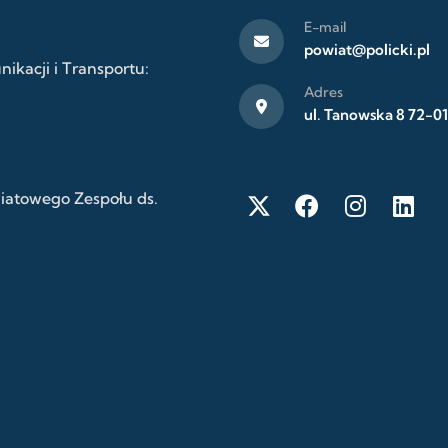
E-mail
powiat@policki.pl
kacji i Transportu:
Adres
ul. Tanowska 8 72-01
wiatowego Zespołu ds.