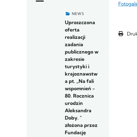
Fotogal
NEWS
Uproszczona
oferta
Druk
realizacji
zadania
publicznego w
zakresie
turystyki i
krajoznawstw
a pt. „Na fali
wspomnień -
80. Rocznica
urodzin
Aleksandra
Doby. "
złożona przez
Fundację