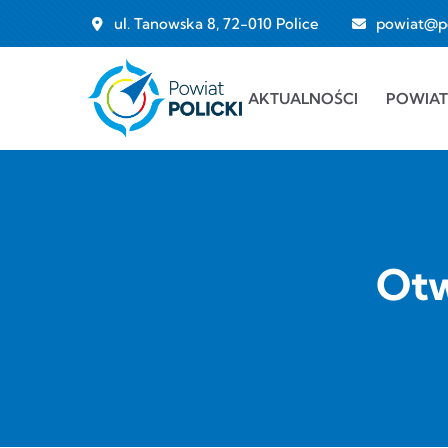
Przejdź do treści
ul. Tanowska 8, 72-010 Police
powiat@pol
Main navigation
AKTUALNOŚCI
POWIAT
Otw