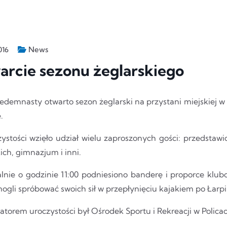
News
016
rcie sezonu żeglarskiego
iedemnasty otwarto sezon żeglarski na przystani miejskiej w
.
ystości wzięło udział wielu zaproszonych gości: przedstaw
ich, gimnazjum i inni.
lnie o godzinie 11:00 podniesiono banderę i proporce klu
ogli spróbować swoich sił w przepłynięciu kajakiem po Łarpi
torem uroczystości był Ośrodek Sportu i Rekreacji w Policac