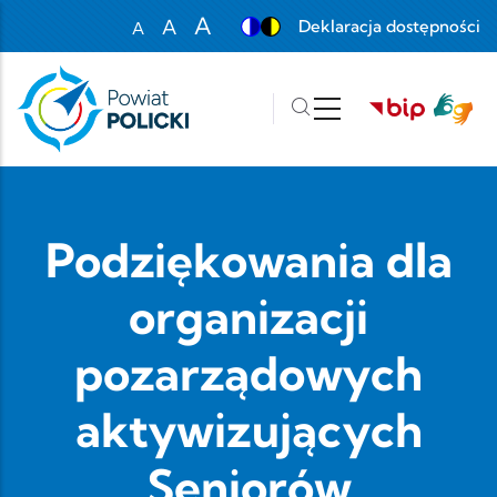
Przejdź do treści
A
A
Deklaracja dostępności
A
Set font size to 100%
Set font size to 125%
Set font size to 150%
Podziękowania dla
organizacji
pozarządowych
aktywizujących
Seniorów