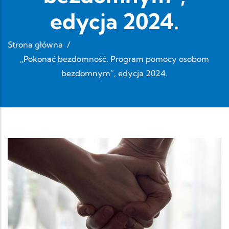
edycja 2024.
Strona główna
/
„Pokonać bezdomność. Program pomocy osobom
bezdomnym”, edycja 2024.