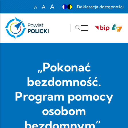
Przejdź do treści
A
A
Deklaracja dostępności
A
Set font size to 100%
Set font size to 125%
Set font size to 150%
„Pokonać
bezdomność.
Program pomocy
osobom
bezdomnym”,