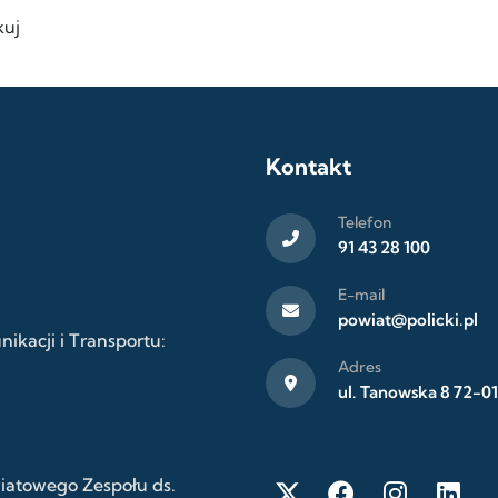
uj
Kontakt
Telefon
91 43 28 100
E-mail
powiat@policki.pl
kacji i Transportu:
Adres
ul. Tanowska 8 72-01
wiatowego Zespołu ds.