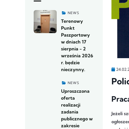
NEWS
Terenowy
Punkt
Paszportowy
w dniach 17
sierpnia - 2
września 2026
r. będzie
nieczynny.
24.02.
Poli
NEWS
Uproszczona
Praca
oferta
realizacji
zadania
Jeżeli 
publicznego w
ogłosze
zakresie