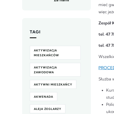
mieć gwa
więc jeż
Zespół 
TAGI
tel. 47 
tel. 47 
AKTYWIZACJA
MIESZKAŃCÓW
Wszelkie
PROCED
AKTYWIZACJA
ZAWODOWA
Służba w
AKTYWNI MIESZKAŃCY
Kur
stu
AKWENADA
Poli
ALEJA ŻEGLARZY
uko