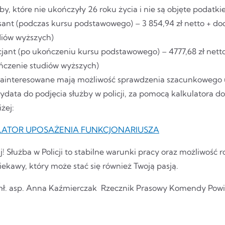
by, które nie ukończyły 26 roku życia i nie są objęte poda
sant (podczas kursu podstawowego) – 3 854,94 zł netto + do
diów wyższych)
cjant (po ukończeniu kursu podstawowego) – 4777,68 zł nett
ńczenie studiów wyższych)
ainteresowane mają możliwość sprawdzenia szacunkowego u
ydata do podjęcia służby w policji, za pomocą kalkulatora d
iżej:
LATOR UPOSAŻENIA FUNKCJONARIUSZA
! Służba w Policji to stabilne warunki pracy oraz możliwość
ekawy, który może stać się również Twoją pasją.
mł. asp. Anna Kaźmierczak Rzecznik Prasowy Komendy Powiat