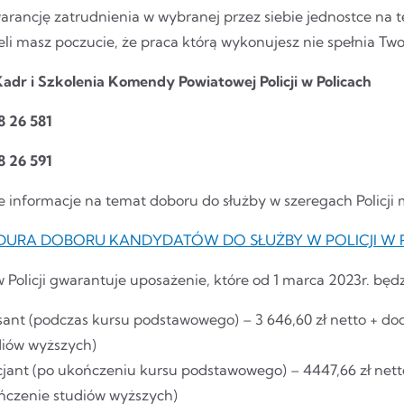
rancję zatrudnienia w wybranej przez siebie jednostce na te
eli masz poczucie, że praca którą wykonujesz nie spełnia Tw
Kadr i Szkolenia Komendy Powiatowej Policji w Policach
78 26 581
78 26 591
 informacje na temat doboru do służby w szeregach Policji m
URA DOBORU KANDYDATÓW DO SŁUŻBY W POLICJI W R
 Policji gwarantuje uposażenie, które od 1 marca 2023r. będ
sant (podczas kursu podstawowego) – 3 646,60 zł netto + do
diów wyższych)
cjant (po ukończeniu kursu podstawowego) – 4447,66 zł nett
ńczenie studiów wyższych)