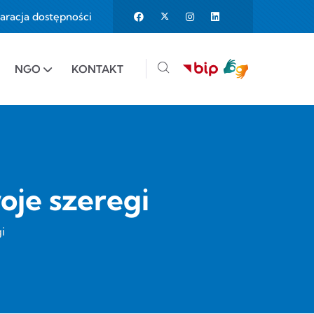
aracja dostępności
25%
e to 150%
NGO
KONTAKT
oje szeregi
i