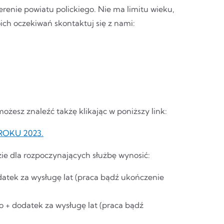
renie powiatu polickiego. Nie ma limitu wieku,
oich oczekiwań skontaktuj się z nami:
ożesz znaleźć takżę klikając w poniższy link:
OKU 2023.
zie dla rozpoczynających służbę wynosić:
datek za wysługę lat (praca bądź ukończenie
o + dodatek za wysługę lat (praca bądź