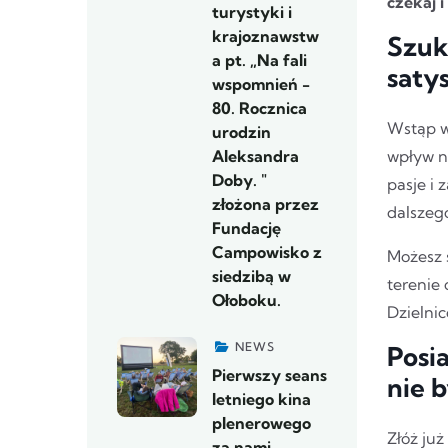
czekaj i
turystyki i
krajoznawstw
Szuk
a pt. „Na fali
saty
wspomnień -
80. Rocznica
Wstąp w 
urodzin
Aleksandra
wpływ n
Doby. "
pasje i 
złożona przez
dalszeg
Fundację
Campowisko z
Możesz 
siedzibą w
terenie 
Ołoboku.
Dzielni
NEWS
Posi
Pierwszy seans
nie 
letniego kina
plenerowego
Złóż już
za nami