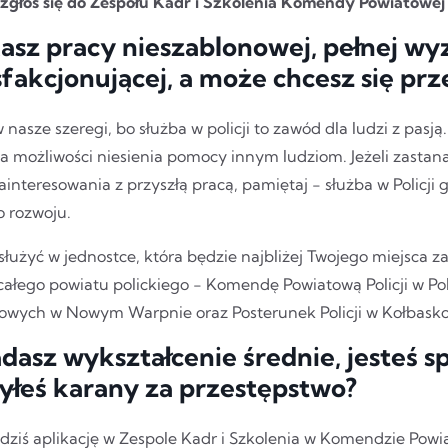
 zgłoś się do Zespołu Kadr i Szkolenia Komendy Powiatowej P
asz pracy nieszablonowej, pełnej wy
sfakcjonującej, a może chcesz się pr
nasze szeregi, bo służba w policji to zawód dla ludzi z pasją.
a możliwości niesienia pomocy innym ludziom. Jeżeli zastan
zainteresowania z przyszłą pracą, pamiętaj - służba w Policji
o rozwoju.
służyć w jednostce, która będzie najbliżej Twojego miejsca 
całego powiatu polickiego - Komendę Powiatową Policji w Poli
cowych w Nowym Warpnie oraz Posterunek Policji w Kołbasko
adasz wykształcenie średnie, jesteś s
byłeś karany za przestępstwo?
 dziś aplikację w Zespole Kadr i Szkolenia w Komendzie Powia