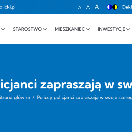
A
A
icki.pl
Dekl
A
Set font size to 100%
Set font size to 1
Set font siz
STAROSTWO
MIESZKANIEC
INWESTYCJE
licjanci zapraszają w sw
Strona główna
/
Policcy policjanci zapraszają w swoje szereg