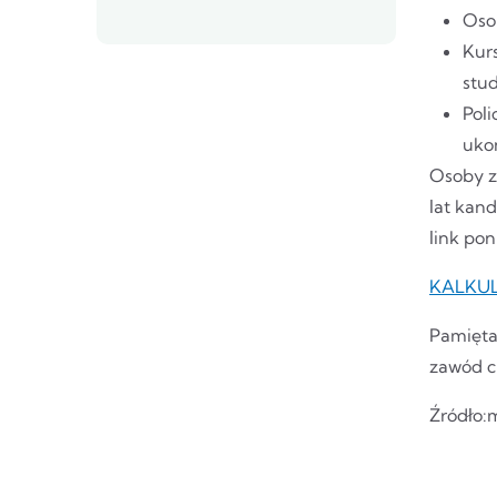
Oso
Kur
stu
Poli
uko
Osoby z
lat kand
link pon
KALKU
Pamiętaj
zawód ci
Źródło: