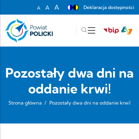
Przejdź do treści
A
A
Deklaracja dostępności
A
Set font size to 100%
Set font size to 125%
Set font size to 150%
Pozostały dwa dni na
oddanie krwi!
Strona główna
/
Pozostały dwa dni na oddanie krwi!