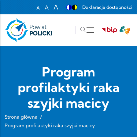
Przejdź do treści
A
A
Deklaracja dostępności
A
Set font size to 100%
Set font size to 125%
Set font size to 150%
Program
profilaktyki raka
szyjki macicy
Strona główna
/
Program profilaktyki raka szyjki macicy