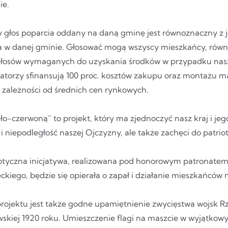
ie.
y głos poparcia oddany na daną gminę jest równoznaczny z j
a w danej gminie. Głosować mogą wszyscy mieszkańcy, równi
głosów wymaganych do uzyskania środków w przypadku nasz
atorzy sfinansują 100 proc. kosztów zakupu oraz montażu ma
 zależności od średnich cen rynkowych.
ło-czerwoną” to projekt, który ma zjednoczyć nasz kraj i je
i niepodległość naszej Ojczyzny, ale także zachęci do patri
iotyczna inicjatywa, realizowana pod honorowym patronate
ckiego, będzie się opierała o zapał i działanie mieszkańców
rojektu jest także godne upamiętnienie zwycięstwa wojsk Rz
skiej 1920 roku. Umieszczenie flagi na maszcie w wyjątkow