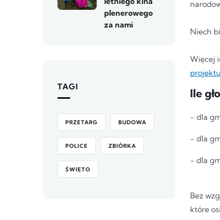
letniego kina
narodowe
plenerowego
za nami
Niech b
Więcej i
projekt
TAGI
Ile g
- dla g
PRZETARG
BUDOWA
- dla g
POLICE
ZBIÓRKA
- dla g
ŚWIĘTO
Bez wzg
które o