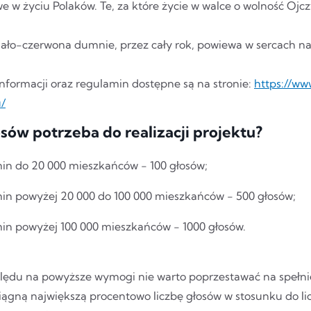
 w życiu Polaków. Te, za które życie w walce o wolność Ojcz
iało-czerwona dumnie, przez cały rok, powiewa w sercach n
nformacji oraz regulamin dostępne są na stronie:
https://ww
u/
łosów potrzeba do realizacji projektu?
min do 20 000 mieszkańców - 100 głosów;
min powyżej 20 000 do 100 000 mieszkańców - 500 głosów;
min powyżej 100 000 mieszkańców - 1000 głosów.
lędu na powyższe wymogi nie warto poprzestawać na spełn
siągną największą procentowo liczbę głosów w stosunku do l