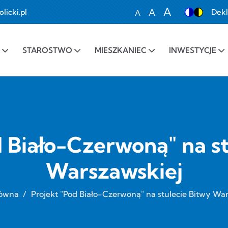
A
A
icki.pl
Dekl
A
Set font size to 100%
Set font size to 1
Set font siz
STAROSTWO
MIESZKANIEC
INWESTYCJE
 Biało-Czerwoną" na s
Warszawskiej
łówna
/
Projekt "Pod Biało-Czerwoną" na stulecie Bitwy Wa