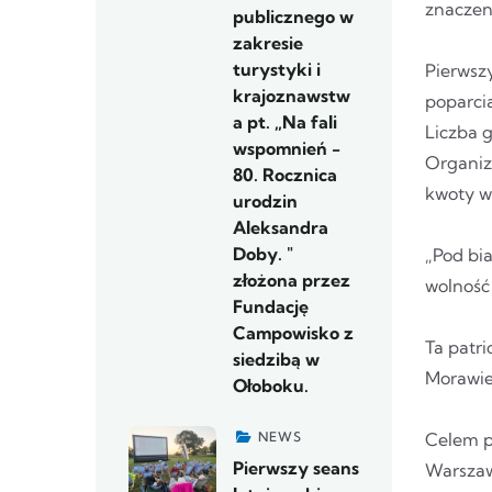
znaczen
publicznego w
zakresie
turystyki i
Pierwsz
krajoznawstw
poparci
a pt. „Na fali
Liczba 
wspomnień -
Organiz
80. Rocznica
kwoty w
urodzin
Aleksandra
Doby. "
„Pod bia
złożona przez
wolność 
Fundację
Campowisko z
Ta patr
siedzibą w
Morawie
Ołoboku.
NEWS
Celem p
Pierwszy seans
Warszaw