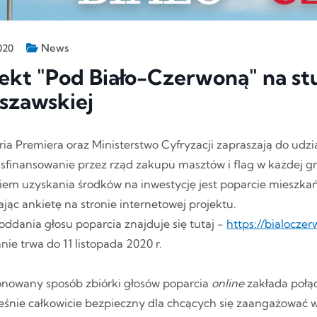
News
020
ekt "Pod Biało-Czerwoną" na st
szawskiej
ia Premiera oraz Ministerstwo Cyfryzacji zapraszają do udzi
 sfinansowanie przez rząd zakupu masztów i flag w każdej gm
em uzyskania środków na inwestycję jest poparcie mieszkań
jąc ankietę na stronie internetowej projektu.
oddania głosu poparcia znajduje się tutaj -
https://bialocze
ie trwa do 11 listopada 2020 r.
nowany sposób zbiórki głosów poparcia
online
zakłada połąc
eśnie całkowicie bezpieczny dla chcących się zaangażować 