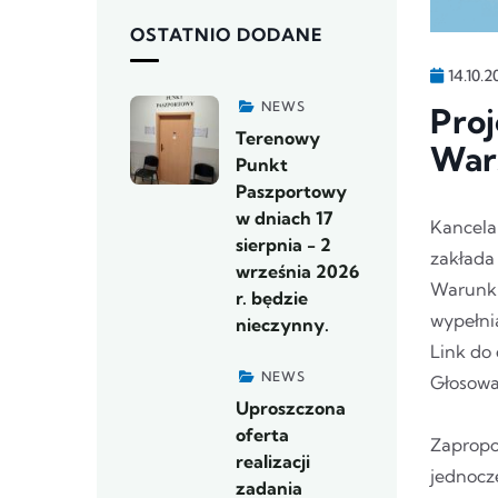
OSTATNIO DODANE
14.10.2
NEWS
Proj
Terenowy
War
Punkt
Paszportowy
w dniach 17
Kancelar
sierpnia - 2
zakłada
września 2026
Warunki
r. będzie
wypełnia
nieczynny.
Link do 
NEWS
Głosowan
Uproszczona
oferta
Zapropo
realizacji
jednocz
zadania