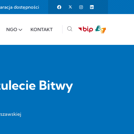
aracja dostępności
25%
e to 150%
NGO
KONTAKT
tulecie Bitwy
rszawskiej