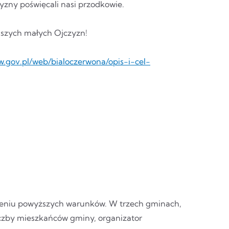
yzny poświęcali nasi przodkowie.
aszych małych Ojczyzn!
w.gov.pl/web/bialoczerwona/opis-i-cel-
ieniu powyższych warunków. W trzech gminach,
iczby mieszkańców gminy, organizator