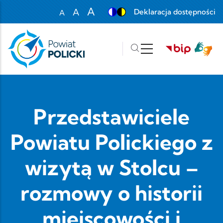
Przejdź do treści
A
A
Deklaracja dostępności
A
Set font size to 100%
Set font size to 125%
Set font size to 150%
Przedstawiciele
Powiatu Polickiego z
wizytą w Stolcu –
rozmowy o historii
miejscowości i