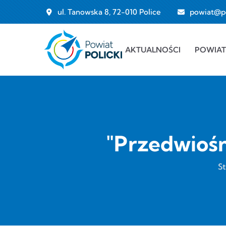
Przejdź do treści
ul. Tanowska 8, 72-010 Police
powiat@pol
Main navigation
AKTUALNOŚCI
POWIAT
"Przedwioś
S