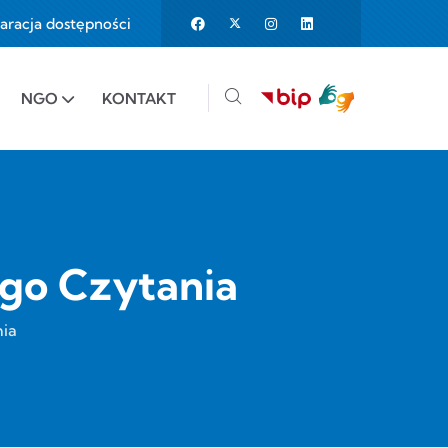
aracja dostępności
25%
e to 150%
NGO
KONTAKT
go Czytania
ia