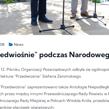
News
018
zedwiośnie" podczas Narodoweg
 12. Pikniku Organizacji Pozarządowych odbyła się ogólnop
 lekturę "Przedwiośnie" Stefana Żeromskiego.
"Przedwiośnia" zaprezentowano także Antologię Niepodległ
ch przez między innymi Przewodniczącego Rady Powiatu w P
niczącego Rady Miejskiej w Policach Witolda Króla, przedsta
anków placówek oświatowych.