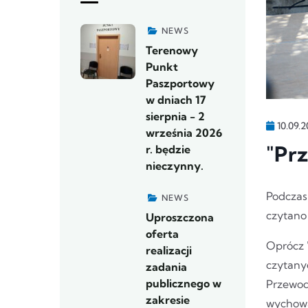
NEWS
Terenowy
Punkt
Paszportowy
w dniach 17
sierpnia - 2
10.09.2
września 2026
"Pr
r. będzie
nieczynny.
Podczas
NEWS
czytano
Uproszczona
oferta
Oprócz 
realizacji
czytany
zadania
publicznego w
Przewod
zakresie
wychow