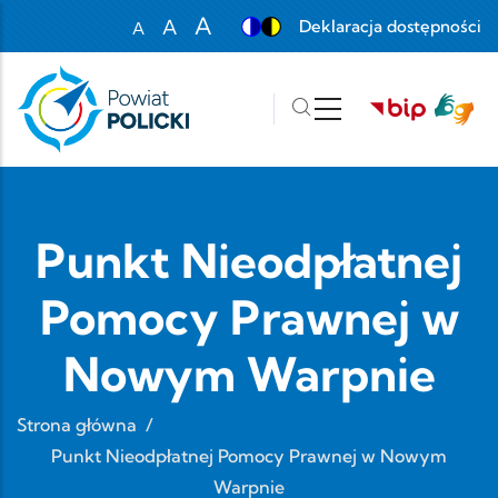
Przejdź do treści
A
A
Deklaracja dostępności
A
Set font size to 100%
Set font size to 125%
Set font size to 150%
Punkt Nieodpłatnej
Pomocy Prawnej w
Nowym Warpnie
Strona główna
/
Punkt Nieodpłatnej Pomocy Prawnej w Nowym
Warpnie