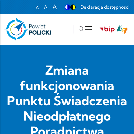
Przejdź do treści
A
A
Deklaracja dostępności
A
Set font size to 100%
Set font size to 125%
Set font size to 150%
Zmiana
funkcjonowania
Punktu Świadczenia
Nieodpłatnego
Poradnictwa