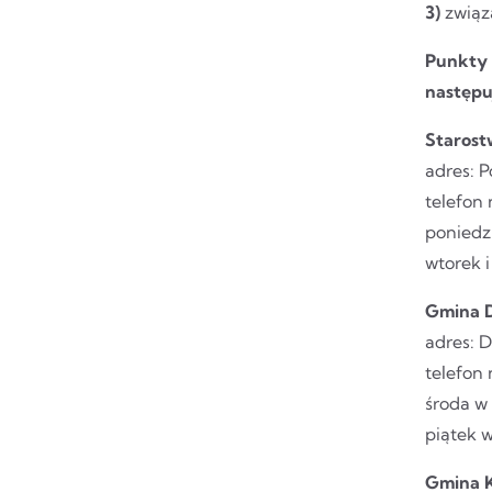
3)
związa
Punkty 
następ
Starost
adres: P
telefon 
poniedzi
wtorek i
Gmina 
adres: 
telefon 
środa w 
piątek w
Gmina 