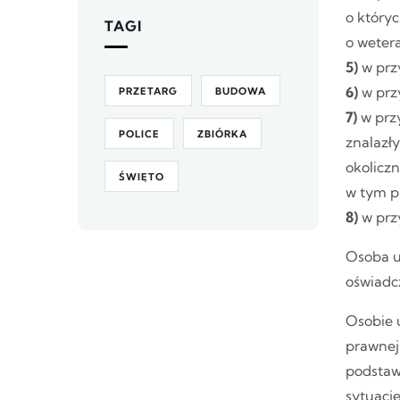
o któryc
TAGI
o wetera
5)
w prz
6)
w prz
PRZETARG
BUDOWA
7)
w przy
POLICE
ZBIÓRKA
znalazły
okolicz
ŚWIĘTO
w tym pr
8)
w prz
Osoba u
oświadc
Osobie 
prawnej
podstawi
sytuacj