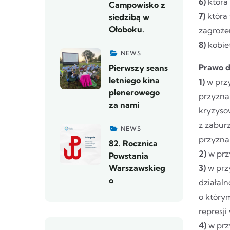
6)
która 
Campowisko z
7)
która 
siedzibą w
Ołoboku.
zagrożen
8)
kobie
NEWS
Prawo d
Pierwszy seans
letniego kina
1)
w przy
plenerowego
przyzna
za nami
kryzyso
z zabur
NEWS
przyzna
82. Rocznica
2)
w prz
Powstania
Warszawskieg
3)
w przy
o
działal
o który
represji
4)
w prz