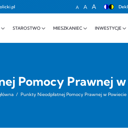
A
A
icki.pl
Dekl
A
Set font size to 100%
Set font size to 1
Set font siz
STAROSTWO
MIESZKANIEC
INWESTYCJE
nej Pomocy Prawnej w 
główna
/
Punkty Nieodpłatnej Pomocy Prawnej w Powiecie 