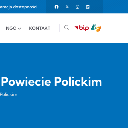
aracja dostępności
25%
e to 150%
NGO
KONTAKT
Powiecie Polickim
Polickim