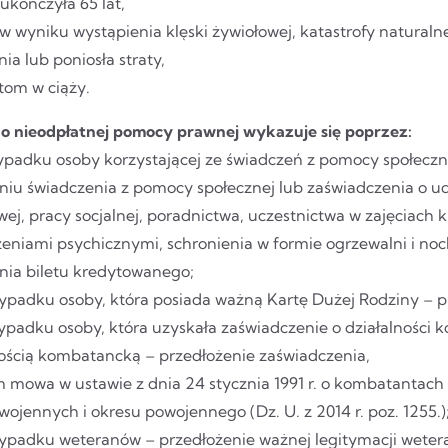
ukończyła 65 lat,
w wyniku wystąpienia klęski żywiołowej, katastrofy naturalnej
ia lub poniosła straty,
tom w ciąży.
o nieodpłatnej pomocy prawnej wykazuje się poprzez:
padku osoby korzystającej ze świadczeń z pomocy społecznej
niu świadczenia z pomocy społecznej lub zaświadczenia o udz
wej, pracy socjalnej, poradnictwa, uczestnictwa w zajęcia
zeniami psychicznymi, schronienia w formie ogrzewalni i noc
nia biletu kredytowanego;
ypadku osoby, która posiada ważną Kartę Dużej Rodziny – p
padku osoby, która uzyskała zaświadczenie o działalności k
nością kombatancką – przedłożenie zaświadczenia,
m mowa w ustawie z dnia 24 stycznia 1991 r. o kombatantach
 wojennych i okresu powojennego (Dz. U. z 2014 r. poz. 1255.)
ypadku weteranów – przedłożenie ważnej legitymacji weter