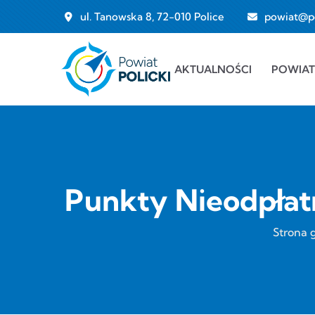
Przejdź do treści
ul. Tanowska 8, 72-010 Police
powiat@pol
Main navigation
AKTUALNOŚCI
POWIAT
Punkty Nieodpłat
Strona 