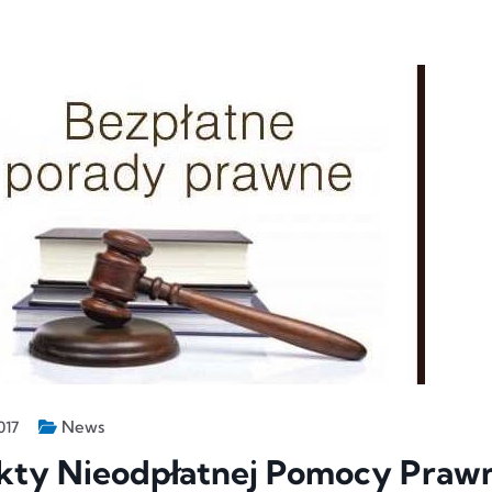
News
017
kty Nieodpłatnej Pomocy Prawn