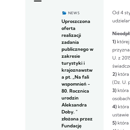
Od 4 st
NEWS
udziela
Uproszczona
oferta
Nieodpł
realizacji
1)
której
zadania
publicznego w
przyzna
zakresie
U. z 201
turystyki i
świadcz
krajoznawstw
2)
która 
a pt. „Na fali
(Dz. U. 
wspomnień -
3)
która 
80. Rocznica
urodzin
osobach 
Aleksandra
4)
która
Doby. "
ustawie 
złożona przez
5)
która 
Fundację