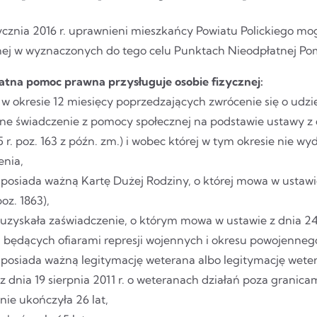
ycznia 2016 r. uprawnieni mieszkańcy Powiatu Polickiego mo
nej w wyznaczonych do tego celu Punktach Nieodpłatnej Po
atna pomoc prawna przysługuje osobie fizycznej:
 w okresie 12 miesięcy poprzedzających zwrócenie się o udz
ne świadczenie z pomocy społecznej na podstawie ustawy z d
5 r. poz. 163 z późn. zm.) i wobec której w tym okresie nie 
enia,
posiada ważną Kartę Dużej Rodziny, o której mowa w ustawie
poz. 1863),
uzyskała zaświadczenie, o którym mowa w ustawie z dnia 24 
będących ofiarami represji wojennych i okresu powojennego (
 posiada ważną legitymację weterana albo legitymację wet
z dnia 19 sierpnia 2011 r. o weteranach działań poza granicam
nie ukończyła 26 lat,