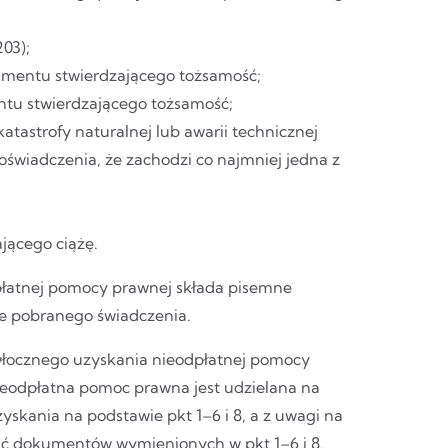
03);
kumentu stwierdzającego tożsamość;
ntu stwierdzającego tożsamość;
atastrofy naturalnej lub awarii technicznej
e oświadczenia, że zachodzi co najmniej jedna z
jącego ciążę.
płatnej pomocy prawnej składa pisemne
ie pobranego świadczenia.
zwłocznego uzyskania nieodpłatnej pomocy
ieodpłatna pomoc prawna jest udzielana na
yskania na podstawie pkt 1–6 i 8, a z uwagi na
awić dokumentów wymienionych w pkt 1–6 i 8.