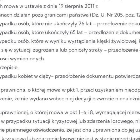
h mowa w ustawie z dnia 19 sierpnia 2011 r.
nach działań poza granicami państwa (Dz. U. Nr 205, poz. 12
ypadku osób, które nie ukończyły 26 lat – przedłożenie do
ypadku osób, które ukończyły 65 lat – przedłożenie dokume
padku osób, które w wyniku wystąpienia klęski żywiołowej, k
 się w sytuacji zagrożenia lub poniosły straty – przedłożeni
ności wymienionych
zepisie.
ypadku kobiet w ciąży- przedłożenie dokumentu potwierdza
prawniona, o której mowa w pkt 1, przed uzyskaniem nieod
zenie, że nie wydano wobec niej decyzji o zwrocie nienależn
uprawnionej, o której mowa w pkt 1–6 i 8, wymagającej nie
 w przypadku sytuacji kryzysowej lub zdarzenia losowego, n
e pisemnego oświadczenia, że jest ona uprawniona do jej uz
ę kryzysową lub zdarzenie losowe nie jest w stanie przedst