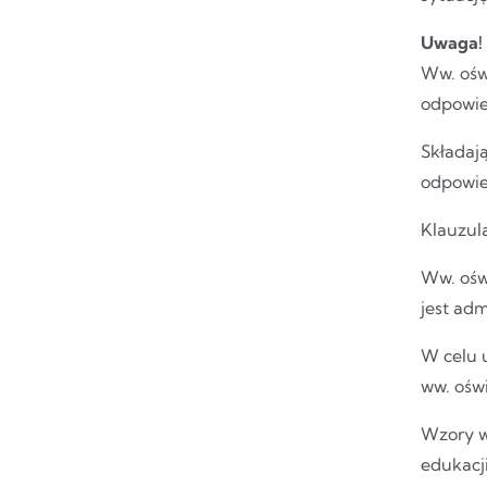
Uwaga!
Ww. ośw
odpowie
Składają
odpowied
Klauzul
Ww. ośw
jest ad
W celu 
ww. oświ
Wzory ww
edukacji