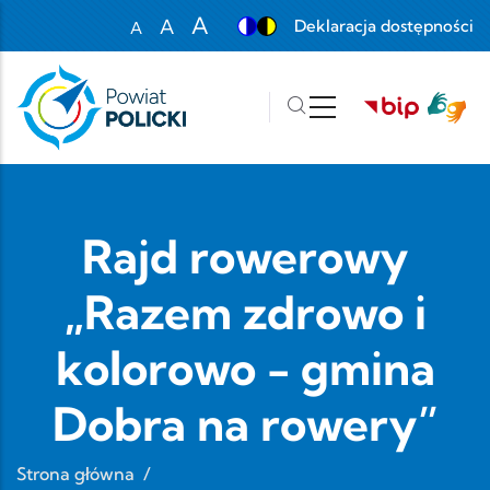
Przejdź do treści
A
A
Deklaracja dostępności
A
Set font size to 100%
Set font size to 125%
Set font size to 150%
Rajd rowerowy
„Razem zdrowo i
kolorowo - gmina
Dobra na rowery”
Strona główna
/