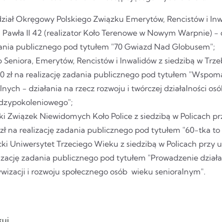
iał Okręgowy Polskiego Związku Emerytów, Rencistów i Inwa
 Pawła II 42 (realizator Koło Terenowe w Nowym Warpnie) - d
ania publicznego pod tytułem "70 Gwiazd Nad Globusem";
 Seniora, Emerytów, Rencistów i Inwalidów z siedzibą w Trze
0 zł na realizację zadania publicznego pod tytułem "Wspom
lnych - działania na rzecz rozwoju i twórczej działalności o
dzypokoleniowego";
ki Związek Niewidomych Koło Police z siedzibą w Policach pr
zł na realizację zadania publicznego pod tytułem "60-tka to n
cki Uniwersytet Trzeciego Wieku z siedzibą w Policach przy ul
izację zadania publicznego pod tytułem "Prowadzenie działań
wizacji i rozwoju społecznego osób wieku senioralnym".
uj