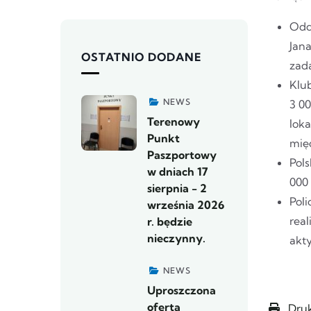
Oddz
Jana
OSTATNIO DODANE
zad
Klub
NEWS
3 00
Terenowy
loka
Punkt
mię
Paszportowy
Pols
w dniach 17
000 
sierpnia - 2
Poli
września 2026
real
r. będzie
nieczynny.
akty
NEWS
Uproszczona
oferta
Druk