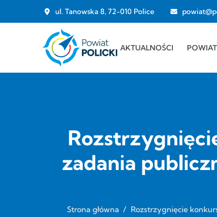
Przejdź do treści
ul. Tanowska 8, 72-010 Police
powiat@pol
Main navigation
AKTUALNOŚCI
POWIAT
Rozstrzygnięcie
zadania publicz
Strona główna
/
Rozstrzygnięcie konkurs