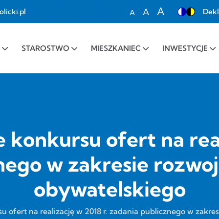
A
A
icki.pl
Dekl
A
Set font size to 100%
Set font size to 1
Set font siz
STAROSTWO
MIESZKANIEC
INWESTYCJE
 konkursu ofert na real
nego w zakresie rozwo
obywatelskiego
u ofert na realizację w 2018 r. zadania publicznego w zakr