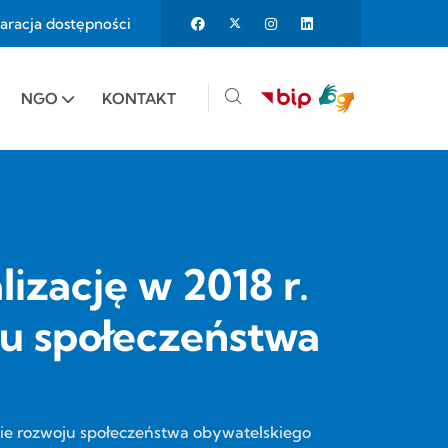
aracja dostępności
25%
e to 150%
NGO
KONTAKT
izację w 2018 r.
ju społeczeństwa
esie rozwoju społeczeństwa obywatelskiego