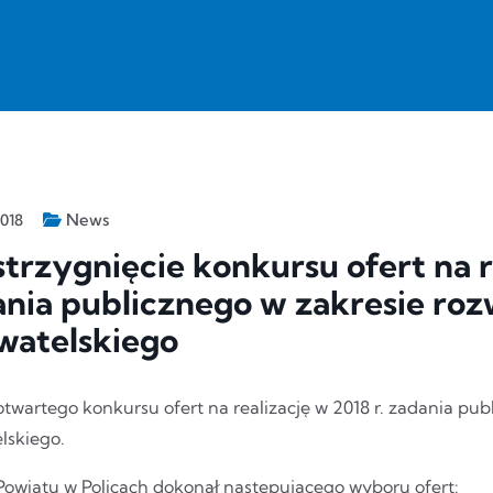
News
2018
trzygnięcie konkursu ofert na re
nia publicznego w zakresie ro
watelskiego
otwartego konkursu ofert na realizację w 2018 r. zadania pu
lskiego.
Powiatu w Policach dokonał następującego wyboru ofert: