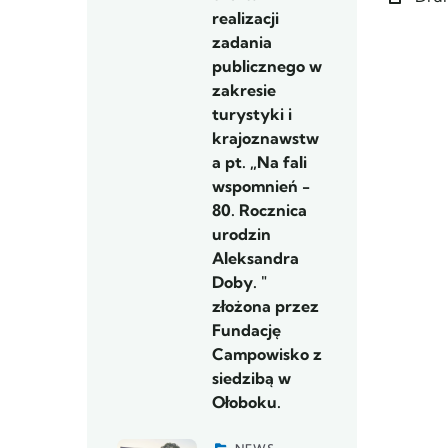
realizacji
zadania
publicznego w
zakresie
turystyki i
krajoznawstw
a pt. „Na fali
wspomnień -
80. Rocznica
urodzin
Aleksandra
Doby. "
złożona przez
Fundację
Campowisko z
siedzibą w
Ołoboku.