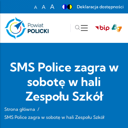
Przejdź do treści
A
A
Deklaracja dostępności
A
Set font size to 100%
Set font size to 125%
Set font size to 150%
SMS Police zagra w
sobotę w hali
Zespołu Szkół
Strona główna
/
SMS Police zagra w sobotę w hali Zespołu Szkół