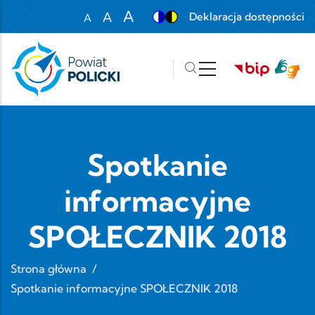
Przejdź do treści
A
A
Deklaracja dostępności
A
Set font size to 100%
Set font size to 125%
Set font size to 150%
Spotkanie
informacyjne
SPOŁECZNIK 2018
Strona główna
/
Spotkanie informacyjne SPOŁECZNIK 2018