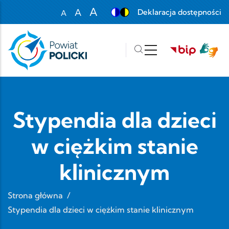
Przejdź do treści
A
A
Deklaracja dostępności
A
Set font size to 100%
Set font size to 125%
Set font size to 150%
Stypendia dla dzieci
w ciężkim stanie
klinicznym
Strona główna
/
Stypendia dla dzieci w ciężkim stanie klinicznym