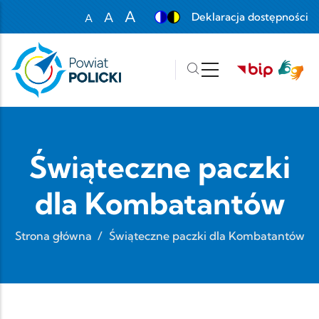
Przejdź do treści
A
A
Deklaracja dostępności
A
Set font size to 100%
Set font size to 125%
Set font size to 150%
Świąteczne paczki
dla Kombatantów
Strona główna
/
Świąteczne paczki dla Kombatantów