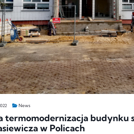
News
2022
 termomodernizacja budynku szk
siewicza w Policach