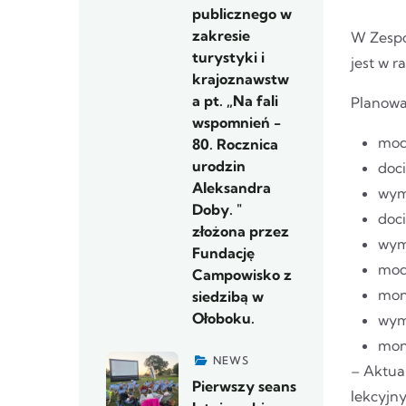
publicznego w
zakresie
W Zespo
turystyki i
jest w 
krajoznawstw
a pt. „Na fali
Planowa
wspomnień -
mode
80. Rocznica
urodzin
doc
Aleksandra
wym
Doby. "
doc
złożona przez
wymi
Fundację
mod
Campowisko z
mon
siedzibą w
Ołoboku.
wym
mon
NEWS
– Aktua
Pierwszy seans
lekcyjn