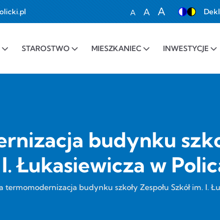
A
A
icki.pl
Dekl
A
Set font size to 100%
Set font size to 1
Set font siz
STAROSTWO
MIESZKANIEC
INWESTYCJE
nizacja budynku szko
 I. Łukasiewicza w Poli
a termomodernizacja budynku szkoły Zespołu Szkół im. I. Łu