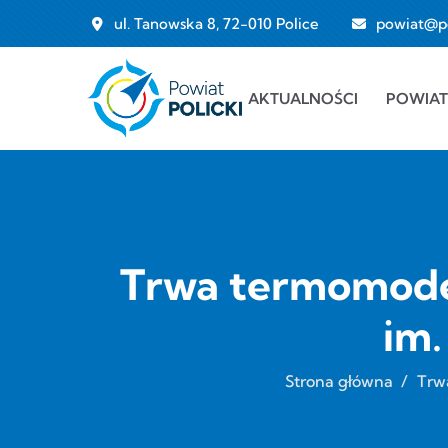
Przejdź do treści
ul. Tanowska 8, 72-010 Police
powiat@pol
Main navigation
AKTUALNOŚCI
POWIAT
Trwa termomoder
im.
Strona główna
/
Trw