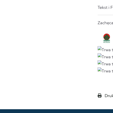
Tekst i 
Zachęca
Druk