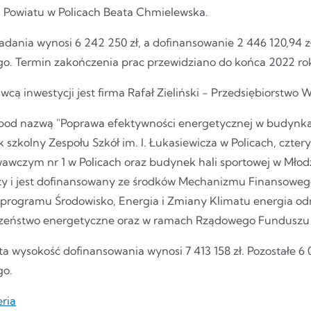
 Powiatu w Policach Beata Chmielewska.
adania wynosi 6 242 250 zł, a dofinansowanie 2 446 120,94 z
ego. Termin zakończenia prac przewidziano do końca 2022 ro
ą inwestycji jest firma Rafał Zieliński - Przedsiębiorstwo
 pod nazwą "Poprawa efektywności energetycznej w budynka
 szkolny Zespołu Szkół im. I. Łukasiewicza w Policach, czt
wczym nr 1 w Policach oraz budynek hali sportowej w M
ży i jest dofinansowany ze środków Mechanizmu Finansowe
programu Środowisko, Energia i Zmiany Klimatu energia od
zeństwo energetyczne oraz w ramach Rządowego Funduszu I
ta wysokość dofinansowania wynosi 7 413 158 zł. Pozostałe 6
go.
eria