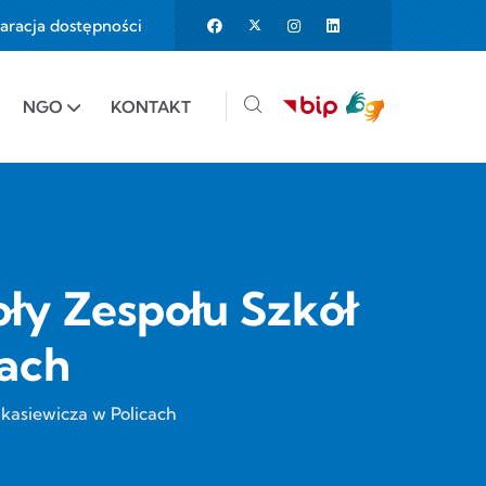
aracja dostępności
25%
e to 150%
NGO
KONTAKT
ły Zespołu Szkół
cach
kasiewicza w Policach