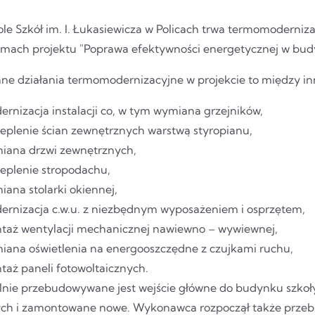
le Szkół im. I. Łukasiewicza w Policach trwa termomoderniz
ramach projektu "Poprawa efektywności energetycznej w bud
ne działania termomodernizacyjne w projekcie to między in
rnizacja instalacji co, w tym wymiana grzejników,
ieplenie ścian zewnętrznych warstwą styropianu,
iana drzwi zewnętrznych,
ieplenie stropodachu,
ana stolarki okiennej,
ernizacja c.w.u. z niezbędnym wyposażeniem i osprzętem,
taż wentylacji mechanicznej nawiewno – wywiewnej,
iana oświetlenia na energooszczędne z czujkami ruchu,
taż paneli fotowoltaicznych.
lnie przebudowywane jest wejście główne do budynku szkoły,
ych i zamontowane nowe. Wykonawca rozpoczął także prze