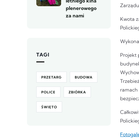
letniego kina
Zarządu
plenerowego
za nami
Kwota z
Policki
Wykonawc
TAGI
Projekt
budynek
Wychowa
PRZETARG
BUDOWA
Trzebie
ramach 
POLICE
ZBIÓRKA
bezpiec
ŚWIĘTO
Całkowi
Polickie
Fotogal