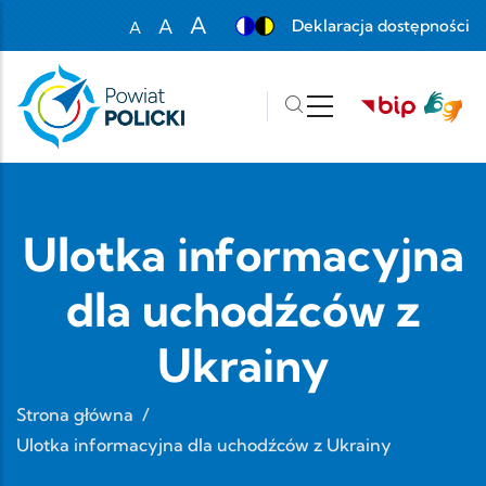
Przejdź do treści
A
A
Deklaracja dostępności
A
Set font size to 100%
Set font size to 125%
Set font size to 150%
Ulotka informacyjna
dla uchodźców z
Ukrainy
Strona główna
/
Ulotka informacyjna dla uchodźców z Ukrainy