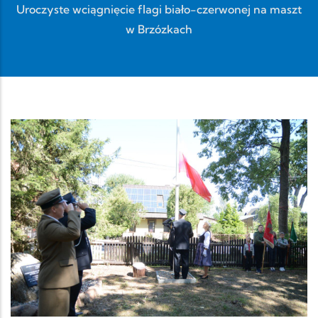
Uroczyste wciągnięcie flagi biało-czerwonej na maszt
w Brzózkach