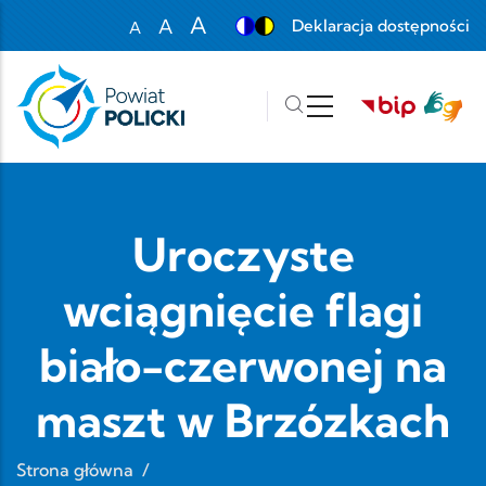
Przejdź do treści
A
A
Deklaracja dostępności
A
Set font size to 100%
Set font size to 125%
Set font size to 150%
Uroczyste
wciągnięcie flagi
biało-czerwonej na
maszt w Brzózkach
Strona główna
/