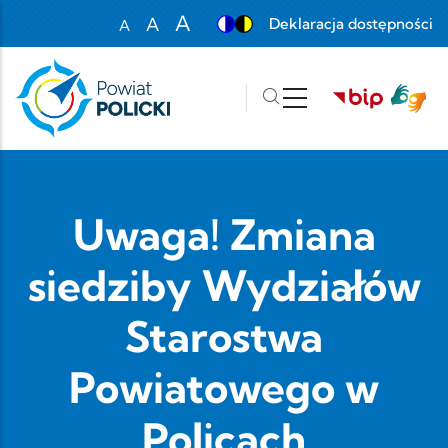
Przejdź do treści
A
A
Deklaracja dostępności
A
Set font size to 100%
Set font size to 125%
Set font size to 150%
Uwaga! Zmiana
siedziby Wydziałów
Starostwa
Powiatowego w
Policach