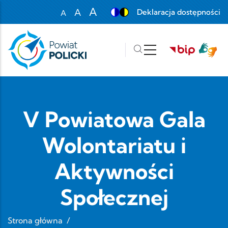
Przejdź do treści
A
A
Deklaracja dostępności
A
Set font size to 100%
Set font size to 125%
Set font size to 150%
V Powiatowa Gala
Wolontariatu i
Aktywności
Społecznej
Strona główna
/