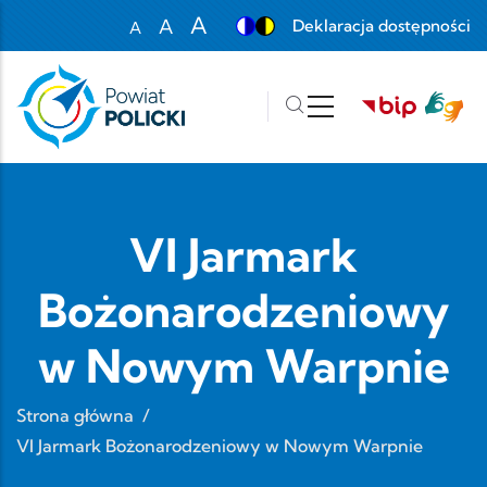
Przejdź do treści
A
A
Deklaracja dostępności
A
Set font size to 100%
Set font size to 125%
Set font size to 150%
VI Jarmark
Bożonarodzeniowy
w Nowym Warpnie
Strona główna
/
VI Jarmark Bożonarodzeniowy w Nowym Warpnie