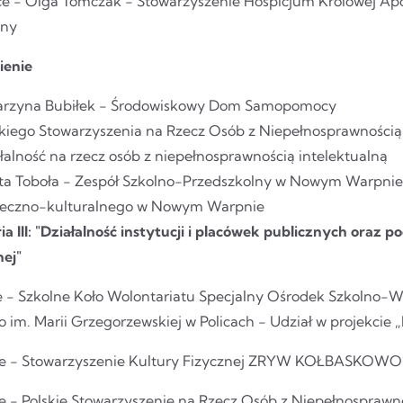
jsce - Olga Tomczak - Stowarzyszenie Hospicjum Królowej Apo
jny
ienie
arzyna Bubiłek - Środowiskowy Dom Samopomocy
kiego Stowarzyszenia na Rzecz Osób z Niepełnosprawnością I
łalność na rzecz osób z niepełnosprawnością intelektualną
ita Toboła - Zespół Szkolno-Przedszkolny w Nowym Warpnie
łeczno-kulturalnego w Nowym Warpnie
ia III: "Działalność instytucji i placówek publicznych ora
nej"
ce - Szkolne Koło Wolontariatu Specjalny Ośrodek Szkolno-
im. Marii Grzegorzewskiej w Policach - Udział w projekcie „
sce - Stowarzyszenie Kultury Fizycznej ZRYW KOŁBASKO
ce - Polskie Stowarzyszenie na Rzecz Osób z Niepełnosprawno