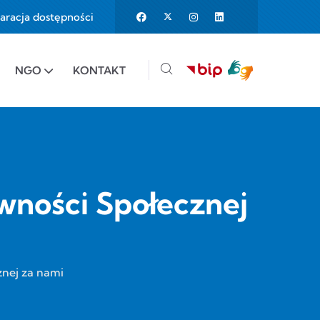
aracja dostępności
25%
e to 150%
NGO
KONTAKT
wności Społecznej
znej za nami