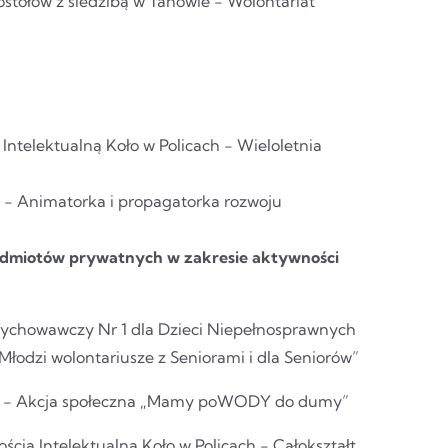
stołów z siedzibą w Tanowie - Wolontariat
ntelektualną Koło w Policach - Wieloletnia
 - Animatorka i propagatorka rozwoju
z podmiotów prywatnych w zakresie aktywności
Wychowawczy Nr 1 dla Dzieci Niepełnosprawnych
Młodzi wolontariusze z Seniorami i dla Seniorów”
WO - Akcja społeczna „Mamy poWODY do dumy”
ścią Intelektualną Koło w Policach - Całokształt