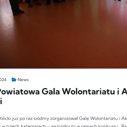
News
2024
Powiatowa Gala Wolontariatu i 
i
Policki już po raz siódmy zorganizował Galę Wolontariatu i 
 w trzech kategoriach – wszystko to w ramach konkursu „R