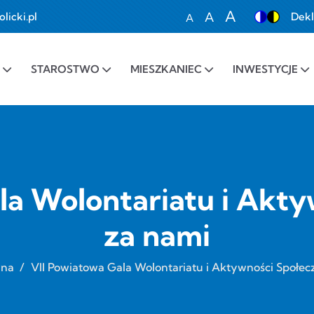
A
A
icki.pl
Dekl
A
Set font size to 100%
Set font size to 1
Set font siz
STAROSTWO
MIESZKANIEC
INWESTYCJE
la Wolontariatu i Akty
za nami
wna
/
VII Powiatowa Gala Wolontariatu i Aktywności Społec