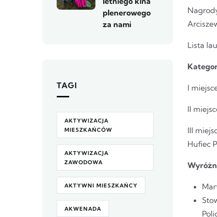
letniego kina
Nagrody
plenerowego
Arcisze
za nami
Lista l
Kategor
TAGI
I miejsc
II miej
AKTYWIZACJA
III mie
MIESZKAŃCÓW
Hufiec 
AKTYWIZACJA
ZAWODOWA
Wyróżn
Mar
AKTYWNI MIESZKAŃCY
Sto
AKWENADA
Poli