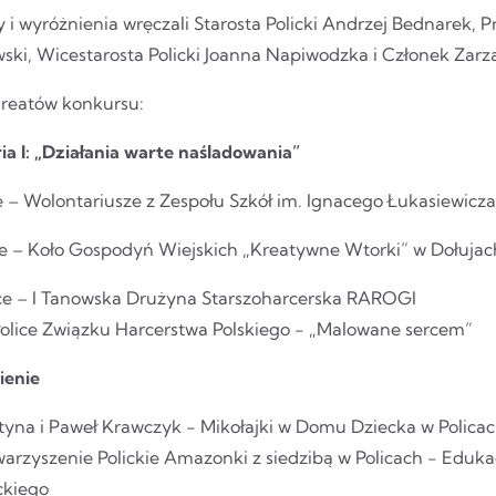
 i wyróżnienia wręczali Starosta Policki Andrzej Bednarek,
wski, Wicestarosta Policki Joanna Napiwodzka i Członek Zar
aureatów konkursu:
ia I: „Działania warte naśladowania”
e – Wolontariusze z Zespołu Szkół im. Ignacego Łukasiewicz
sce – Koło Gospodyń Wiejskich „Kreatywne Wtorki” w Dołujac
jsce – I Tanowska Drużyna Starszoharcerska RAROGI
Police Związku Harcerstwa Polskiego - „Malowane sercem”
ienie
tyna i Paweł Krawczyk - Mikołajki w Domu Dziecka w Polica
warzyszenie Polickie Amazonki z siedzibą w Policach - Eduk
ckiego