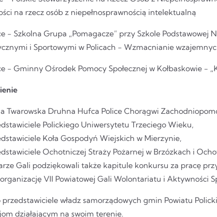
ości na rzecz osób z niepełnosprawnością intelektualną
sce - Szkolna Grupa „Pomagacze” przy Szkole Podstawowej Nr
cznymi i Sportowymi w Policach - Wzmacnianie wzajemnych 
jsce - Gminny Ośrodek Pomocy Społecznej w Kołbaskowie - „
ienie
a Twarowska Druhna Hufca Police Chorągwi Zachodniopomors
dstawiciele Polickiego Uniwersytetu Trzeciego Wieku,
edstawiciele Koła Gospodyń Wiejskich w Mierzynie,
edstawiciele Ochotniczej Straży Pożarnej w Brzózkach i Och
rze Gali podziękowali także kapitule konkursu za pracę prz
organizację VII Powiatowej Gali Wolontariatu i Aktywności S
 przedstawiciele władz samorządowych gmin Powiatu Polickie
cjom działającym na swoim terenie.