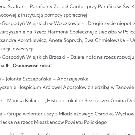
na Szafran - Parafialny Zespół Caritas przy Parafii p.w. Św.
ocowej z instytucją pomocy społecznej
o Gospodyń Wiejskich w Wołczkowie - „Drugie życie niepotr
arzyszenie na Rzecz Harmonii Społecznej z siedzibą w Polic
ksandra Korotkiewicz, Aneta Soprych, Ewa Chmielewska - Us
izacji inwestycji
 Gospodyń Wiejskich Brzózki - Działalność na rzecz rozwoju 
ia II: „Osobowość roku”
ce - Jolanta Szczepańska – Andrzejewska
yszenie Hospicjum Królowej Apostołów z siedzibą w Tanowie 
ce - Monika Kołacz - „Historie Lokalne Bezrzecze i Gmina Do
sce - Grupa wolontariuszy z Młodzieżowego Ośrodka Wychow
riacka na rzecz Mieszkańców Powiatu Polickiego