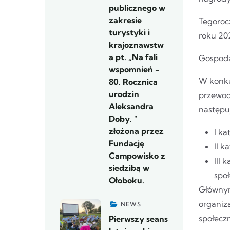
publicznego w
zakresie
Tegorocz
turystyki i
roku 20
krajoznawstw
a pt. „Na fali
Gospoda
wspomnień -
W konku
80. Rocznica
urodzin
przewod
Aleksandra
następu
Doby. "
złożona przez
I ka
Fundację
II k
Campowisko z
III 
siedzibą w
społ
Ołoboku.
Głównym
organiz
NEWS
społeczn
Pierwszy seans