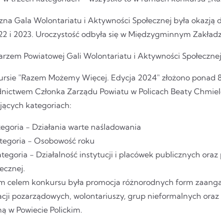
na Gala Wolontariatu i Aktywności Społecznej była okazją do
22 i 2023. Uroczystość odbyła się w Międzygminnym Zakład
rzem Powiatowej Gali Wolontariatu i Aktywności Społecznej 
rsie "Razem Możemy Więcej. Edycja 2024" złożono ponad 8
nictwem Członka Zarządu Powiatu w Policach Beaty Chmielew
jących kategoriach:
tegoria - Działania warte naśladowania
ategoria - Osobowość roku
kategoria - Działalność instytucji i placówek publicznych o
ecznej.
 celem konkursu była promocja różnorodnych form zaangaż
acji pozarządowych, wolontariuszy, grup nieformalnych oraz 
ą w Powiecie Polickim.