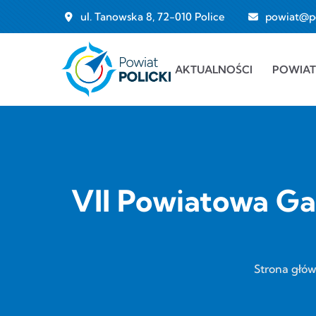
Przejdź do treści
ul. Tanowska 8, 72-010 Police
powiat@pol
Main navigation
AKTUALNOŚCI
POWIAT
VII Powiatowa Ga
Strona głó