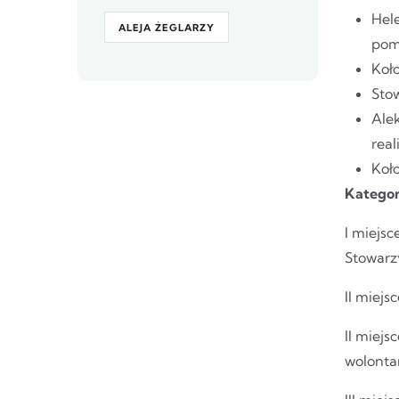
Hele
ALEJA ŻEGLARZY
pom
Koł
Stow
Ale
real
Koło
Kategor
I miejs
Stowarz
II miejs
II miej
wolonta