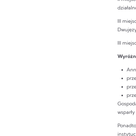
działaln
III miej
Dwujęzy
III mie
Wyróżn
Ann
prze
prz
prz
Gospoda
wsparły 
Ponadto
instytu