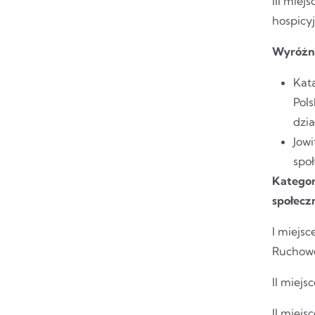
III mie
hospicy
Wyróżn
Kat
Pols
dzia
Jow
spo
Kategor
społecz
I miejs
Ruchowo 
II miej
II miejs