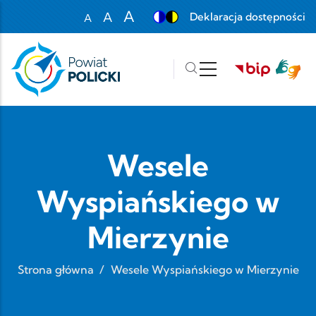
Przejdź do treści
A
A
Deklaracja dostępności
A
Set font size to 100%
Set font size to 125%
Set font size to 150%
Wesele
Wyspiańskiego w
Mierzynie
Strona główna
/
Wesele Wyspiańskiego w Mierzynie