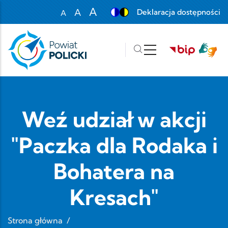
Przejdź do treści
A
A
Deklaracja dostępności
A
Set font size to 100%
Set font size to 125%
Set font size to 150%
Weź udział w akcji
"Paczka dla Rodaka i
Bohatera na
Kresach"
Strona główna
/