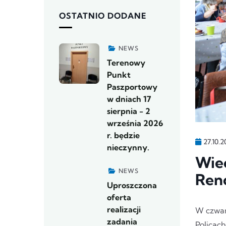
OSTATNIO DODANE
NEWS
Terenowy
Punkt
Paszportowy
w dniach 17
sierpnia - 2
września 2026
r. będzie
27.10.2
nieczynny.
Wie
NEWS
Renc
Uproszczona
oferta
realizacji
W czwar
zadania
Policach