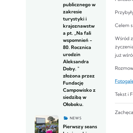
publicznego w
zakresie
Przybył
turystyki i
Celem s
krajoznawstw
a pt. „Na fali
Wśród z
wspomnień -
życzeni
80. Rocznica
urodzin
już wśr
Aleksandra
Rozmowy
Doby. "
złożona przez
Fotogal
Fundację
Campowisko z
Tekst i 
siedzibą w
Ołoboku.
Zachęca
NEWS
Pierwszy seans