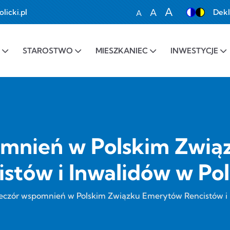
A
A
icki.pl
Dekl
A
Set font size to 100%
Set font size to 1
Set font siz
STAROSTWO
MIESZKANIEC
INWESTYCJE
mnień w Polskim Zwi
istów i Inwalidów w Pol
eczór wspomnień w Polskim Związku Emerytów Rencistów i 