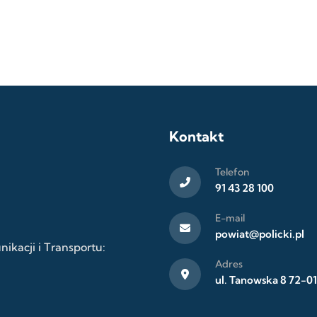
Kontakt
Telefon
91 43 28 100
E-mail
powiat@policki.pl
kacji i Transportu:
Adres
ul. Tanowska 8 72-01