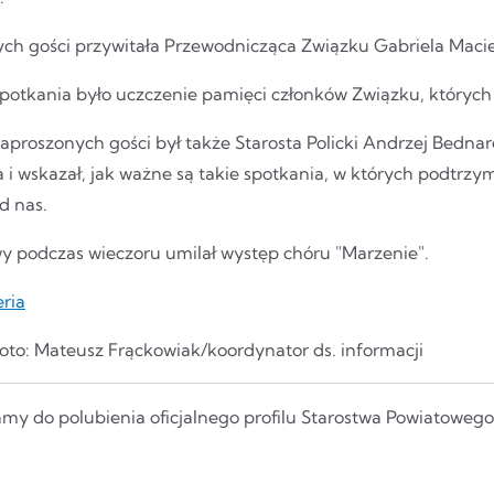
ych gości przywitała Przewodnicząca Związku Gabriela Maci
potkania było uczczenie pamięci członków Związku, których 
aproszonych gości był także Starosta Policki Andrzej Bedna
a i wskazał, jak ważne są takie spotkania, w których podtrz
ód nas.
 podczas wieczoru umilał występ chóru "Marzenie".
eria
Foto: Mateusz Frąckowiak/koordynator ds. informacji
my do polubienia oficjalnego profilu Starostwa Powiatoweg