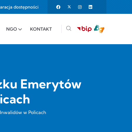
aracja dostępności
25%
e to 150%
NGO
KONTAKT
ązku Emerytów
icach
Inwalidów w Policach